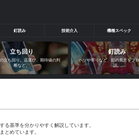
釘読み
技術介入
機種スペック
立ち回り
釘読み
の立ち回り。店選び、期待値の判
ヘソや寄りなど、釘の見方をプ
断など。
説。
する基準を分かりやすく解説しています。
まとめています。