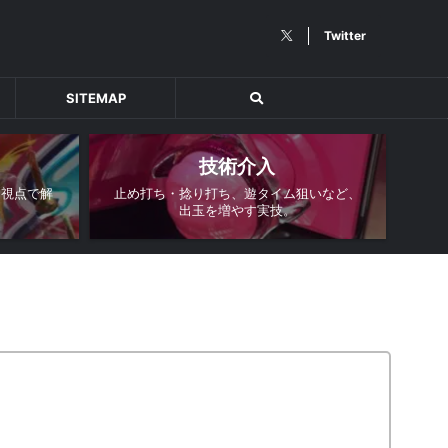
Twitter
SITEMAP
技術介入
ロ視点で解
止め打ち・捻り打ち、遊タイム狙いなど、
出玉を増やす実技。