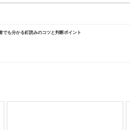
者でも分かる釘読みのコツと判断ポイント