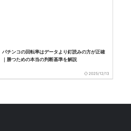
パチンコの回転率はデータより釘読みの方が正確
｜勝つための本当の判断基準を解説
2025/12/13