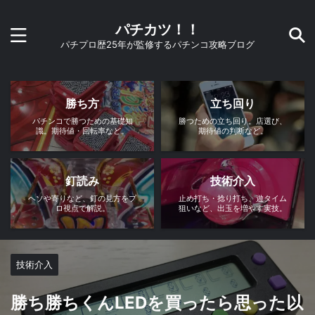
パチカツ！！
パチプロ歴25年が監修するパチンコ攻略ブログ
勝ち方
立ち回り
パチンコで勝つための基礎知
勝つための立ち回り。店選び、
識。期待値・回転率など。
期待値の判断など。
釘読み
技術介入
ヘソや寄りなど、釘の見方をプ
止め打ち・捻り打ち、遊タイム
ロ視点で解説。
狙いなど、出玉を増やす実技。
技術介入
勝ち勝ちくんLEDを買ったら思った以