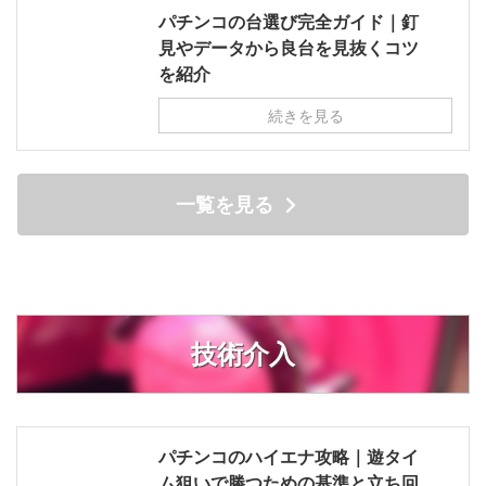
パチンコの台選び完全ガイド｜釘
見やデータから良台を見抜くコツ
を紹介
続きを見る
一覧を見る
技術介入
パチンコのハイエナ攻略｜遊タイ
ム狙いで勝つための基準と立ち回