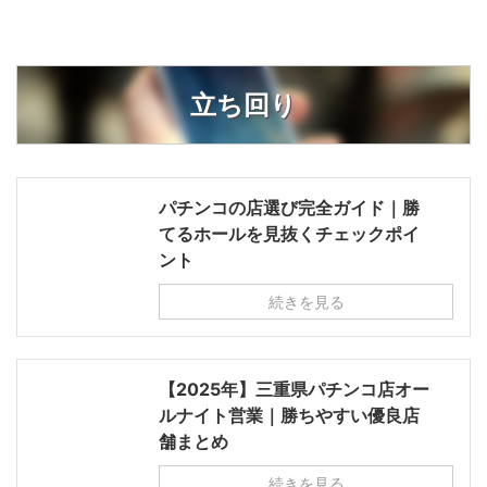
立ち回り
パチンコの店選び完全ガイド｜勝
てるホールを見抜くチェックポイ
ント
続きを見る
【2025年】三重県パチンコ店オー
ルナイト営業｜勝ちやすい優良店
舗まとめ
続きを見る